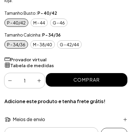
loja.
Tamanho Busto:
P - 40/42
P - 40/42
M - 44
G - 46
Tamanho Calcinha:
P - 34/36
P - 34/36
M - 38/40
G - 42/44
Provador virtual
Tabela de medidas
Adicione este produto e
tenha frete grátis!
Meios de envio
Entregas para o CEP: