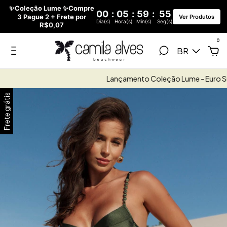
✨Coleção Lume ✨Compre
00
:
05
:
59
:
54
3 Pague 2 + Frete por
Ver Produtos
Dia(s)
Hora(s)
Min(s)
Seg(s)
R$0,07
0
BR
Lançamento Coleção Lume - Euro Summer
Frete grátis