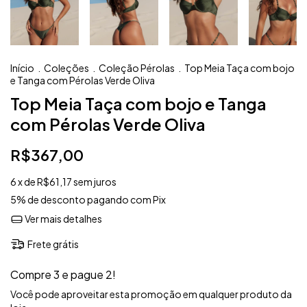
Início
.
Coleções
.
Coleção Pérolas
.
Top Meia Taça com bojo
e Tanga com Pérolas Verde Oliva
Top Meia Taça com bojo e Tanga
com Pérolas Verde Oliva
R$367,00
6
x de
R$61,17
sem juros
5% de desconto
pagando com Pix
Ver mais detalhes
Frete grátis
Compre 3 e pague 2!
Você pode aproveitar esta promoção em qualquer produto da