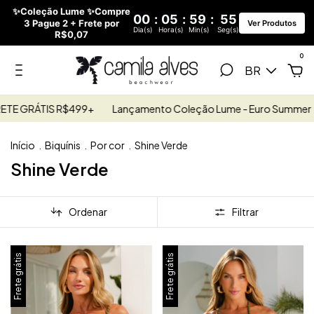
✨Coleção Lume ✨Compre
00
:
05
:
59
:
54
3 Pague 2 + Frete por
Ver Produtos
Dia(s)
Hora(s)
Min(s)
Seg(s)
R$0,07
0
BR
RÁTIS R$499+
Lançamento Coleção Lume - Euro Summer
FRE
Início
.
Biquínis
.
Por cor
.
Shine Verde
Shine Verde
Ordenar
Filtrar
Frete grátis
Frete grátis