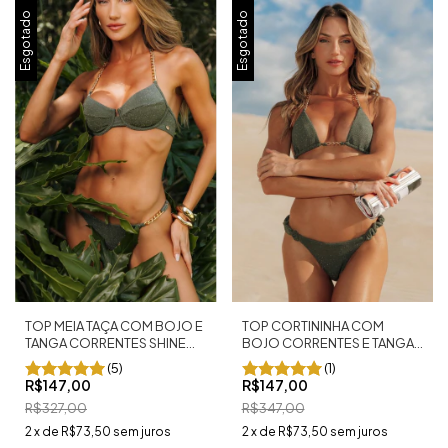
Esgotado
Esgotado
TOP MEIA TAÇA COM BOJO E
TOP CORTININHA COM
TANGA CORRENTES SHINE
BOJO CORRENTES E TANGA
VERDE
FRUFRU SHINE VERDE
(5)
(1)
R$147,00
R$147,00
R$327,00
R$347,00
2
x
de
R$73,50
sem juros
2
x
de
R$73,50
sem juros