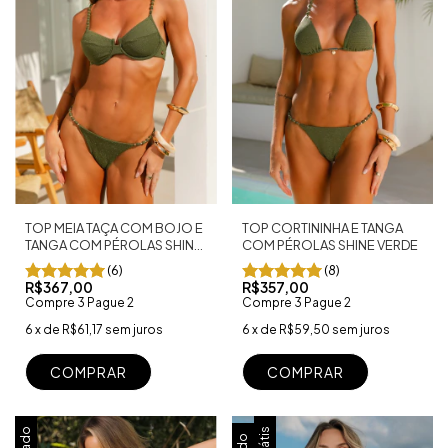
TOP CORTININHA E TANGA
TOP MEIA TAÇA COM BOJO E
COM PÉROLAS SHINE VERDE
TANGA COM PÉROLAS SHINE
VERDE
(8)
(6)
R$357,00
R$367,00
Compre 3 Pague 2
Compre 3 Pague 2
6
x
de
R$59,50
sem juros
6
x
de
R$61,17
sem juros
COMPRAR
COMPRAR