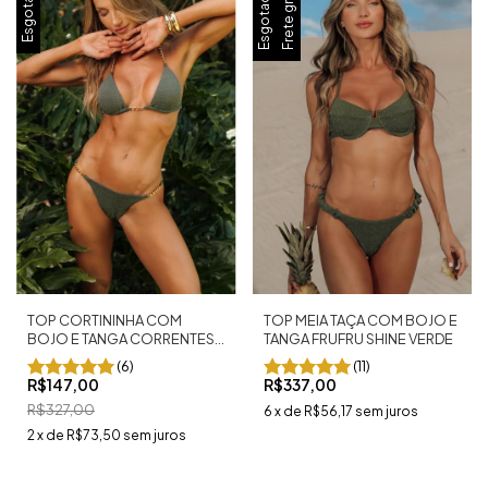
Esgotado
Frete grátis
Esgotado
TOP CORTININHA COM
TOP MEIA TAÇA COM BOJO E
BOJO E TANGA CORRENTES
TANGA FRUFRU SHINE VERDE
SHINE VERDE
(6)
(11)
R$147,00
R$337,00
R$327,00
6
x
de
R$56,17
sem juros
2
x
de
R$73,50
sem juros