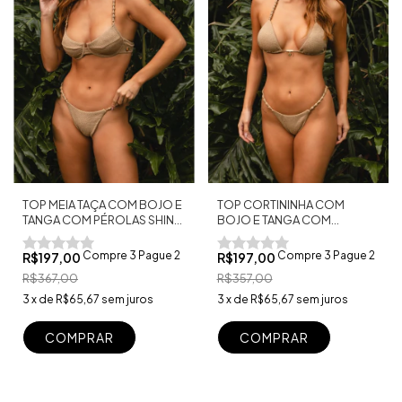
TOP CORTININHA COM
TOP MEIA TAÇA COM BOJO E
BOJO E TANGA COM
TANGA COM PÉROLAS SHINE
PÉROLAS SHINE NUDE
NUDE
Compre 3 Pague 2
Compre 3 Pague 2
R$197,00
R$197,00
R$357,00
R$367,00
3
x
de
R$65,67
sem juros
3
x
de
R$65,67
sem juros
COMPRAR
COMPRAR