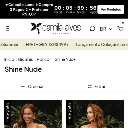
✨Coleção Lume ✨Compre
00
:
05
:
59
:
55
3 Pague 2 + Frete por
Ver Produtos
Dia(s)
Hora(s)
Min(s)
Seg(s)
R$0,07
0
BR
o Summer
FRETE GRÁTIS R$499+
Lançamento Coleção Lume 
Início
.
Biquínis
.
Por cor
.
Shine Nude
Shine Nude
Ordenar
Filtrar
Frete grátis
Frete grátis