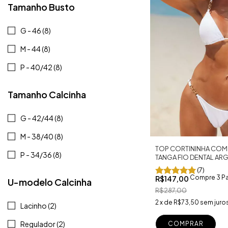
Tamanho Busto
G - 46 (8)
M - 44 (8)
P - 40/42 (8)
Tamanho Calcinha
G - 42/44 (8)
M - 38/40 (8)
TOP CORTININHA COM
P - 34/36 (8)
TANGA FIO DENTAL AR
BRANCO
(7)
Compre 3 Pa
R$147,00
U-modelo Calcinha
R$287,00
2
x
de
R$73,50
sem juro
Lacinho (2)
Regulador (2)
COMPRAR