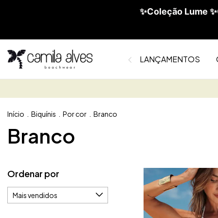
✨Coleção Lume ✨C
LANÇAMENTOS
Início
.
Biquínis
.
Por cor
.
Branco
Branco
Ordenar por