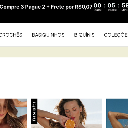
00
:
05
:
5
ompre 3 Pague 2 + Frete por R$0,07
Dia(s)
Hora(s)
Min(
CROCHÊS
BASIQUINHOS
BIQUÍNIS
COLEÇÕE
Frete grátis