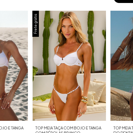
Frete grátis
OJO E TANGA
TOP MEIA
TOP MEIA TAÇA COM BOJO E TANGA
FIO DENT
COM PÉROLAS BRANCO