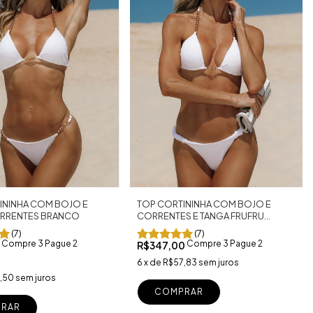
ININHA COM BOJO E
TOP CORTININHA COM BOJO E
RRENTES BRANCO
CORRENTES E TANGA FRUFRU
BRANCO
(7)
(7)
Compre 3 Pague 2
Compre 3 Pague 2
0
R$347,00
6
x
de
R$57,83
sem juros
,50
sem juros
COMPRAR
RAR