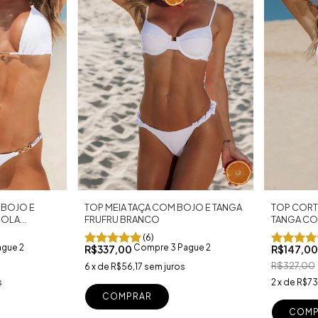
TOP CORT
 BOJO E
TOP MEIA TAÇA COM BOJO E TANGA
TANGA CO
GOLA
FRUFRU BRANCO
(6)
gue 2
Compre 3 Pague 2
R$147,0
R$337,00
R$327,00
6
x
de
R$56,17
sem juros
2
x
de
R$73
s
COMPRAR
COMP