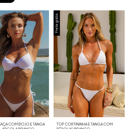
Frete grátis
 TAÇA COM BOJO E TANGA
TOP CORTININHA E TANGA COM
AL ARGOLA BRANCO
PÉROLAS BRANCO