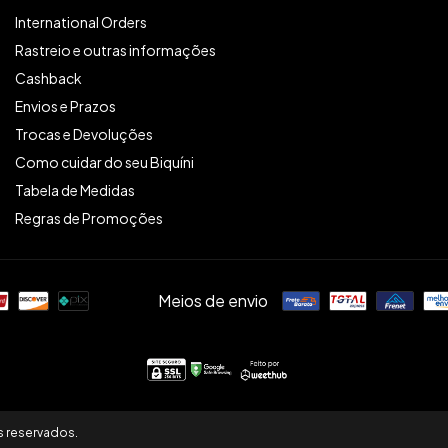
International Orders
Rastreio e outras informações
Cashback
Envios e Prazos
Trocas e Devoluções
Como cuidar do seu Biquíni
Tabela de Medidas
Regras de Promoções
Meios de envio
s reservados.