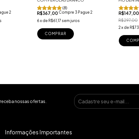
(8)
ague 2
Compre 3 Pague 2
R$147,0
R$367,00
R$297,00
s
6
x
de
R$61,17
sem juros
2
x
de
R$73
COMPRAR
COMP
receba nossas ofertas.
Informações Importantes