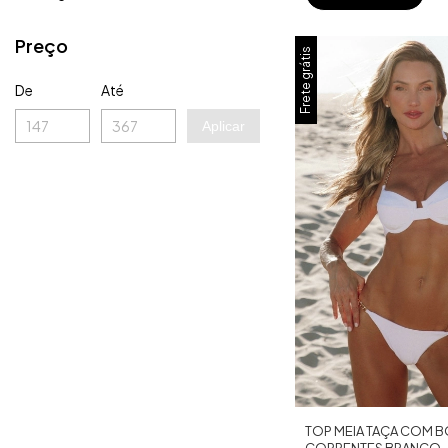
Preço
Frete grátis
De
Até
Aplicar
TOP MEIA TAÇA COM B
CORRENTES BRANCO