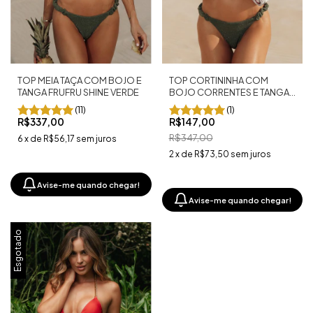
TOP MEIA TAÇA COM BOJO E
TOP CORTININHA COM
TANGA FRUFRU SHINE VERDE
BOJO CORRENTES E TANGA
FRUFRU SHINE VERDE
(11)
(1)
R$337,00
R$147,00
R$347,00
6
x
de
R$56,17
sem juros
2
x
de
R$73,50
sem juros
Avise-me quando chegar!
Avise-me quando chegar!
Esgotado