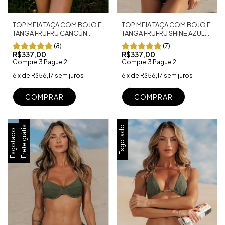
TOP MEIA TAÇA COM BOJO E
TOP MEIA TAÇA COM BOJO E
TANGA FRUFRU SHINE AZUL
TANGA FRUFRU CANCÚN
MARINHO
FUCSIA
(7)
(8)
R$337,00
R$337,00
Compre 3 Pague 2
Compre 3 Pague 2
6
x
de
R$56,17
sem juros
6
x
de
R$56,17
sem juros
COMPRAR
COMPRAR
Frete grátis
Esgotado
Esgotado