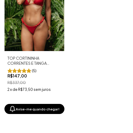
TOP CORTININHA
CORRENTES E TANGA
FRUFRU VERMELHO
(5)
R$147,00
R$337,00
2
x
de
R$73,50
sem juros
Avise-me quando chegar!