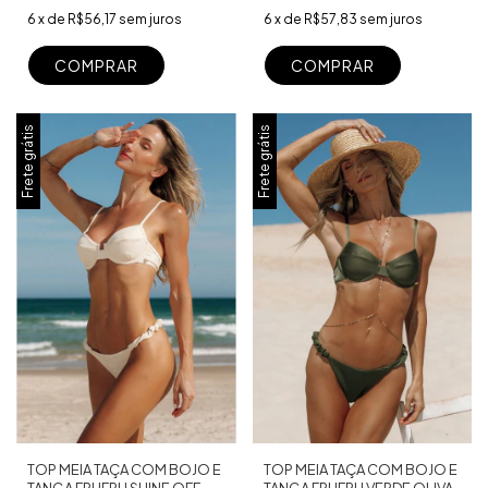
6
x
de
R$57,83
sem juros
6
x
de
R$56,17
sem juros
COMPRAR
COMPRAR
Frete grátis
Frete grátis
TOP MEIA TAÇA COM BOJO E
TOP MEIA TAÇA COM BOJO E
TANGA FRUFRU VERDE OLIVA
TANGA FRUFRU SHINE OFF