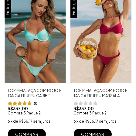
Frete grátis
Frete grátis
TOP MEIA TAÇA COM BOJO E
TOP MEIA TAÇA COM BOJO E
TANGA FRUFRU MARSALA
TANGA FRUFRU CARIBE
(8)
R$337,00
R$337,00
Compre 3 Pague 2
Compre 3 Pague 2
6
x
de
R$56,17
sem juros
6
x
de
R$56,17
sem juros
COMPRAR
COMPRAR