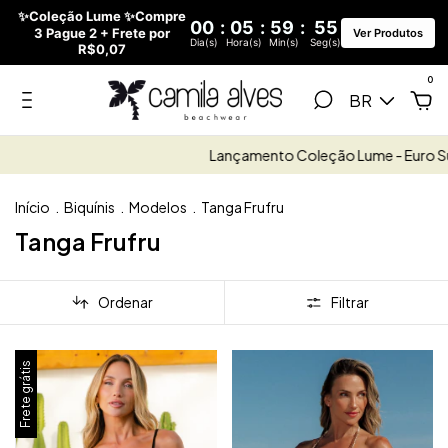
✨Coleção Lume ✨Compre
00
:
05
:
59
:
54
3 Pague 2 + Frete por
Ver Produtos
Dia(s)
Hora(s)
Min(s)
Seg(s)
R$0,07
0
BR
Lançamento Coleção Lume - Euro Summer
Início
.
Biquínis
.
Modelos
.
Tanga Frufru
Tanga Frufru
Ordenar
Filtrar
Frete grátis