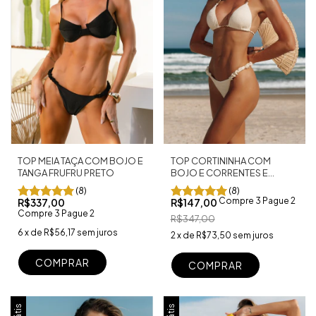
TOP CORTININHA COM
TOP MEIA TAÇA COM BOJO E
BOJO E CORRENTES E
TANGA FRUFRU PRETO
TANGA FRUFRU SHINE OFF
(8)
(8)
Compre 3 Pague 2
R$147,00
R$337,00
Compre 3 Pague 2
R$347,00
6
x
de
R$56,17
sem juros
2
x
de
R$73,50
sem juros
COMPRAR
COMPRAR