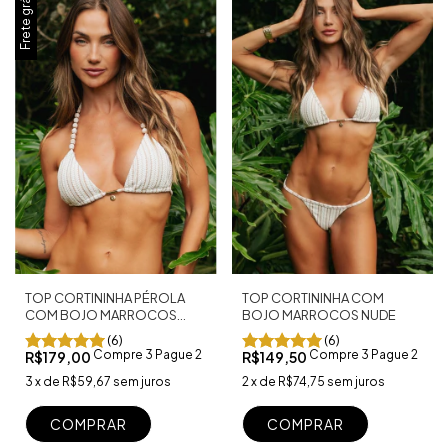
Frete grátis
TOP CORTININHA PÉROLA
TOP CORTININHA COM
COM BOJO MARROCOS
BOJO MARROCOS NUDE
NUDE
(6)
(6)
Compre 3 Pague 2
Compre 3 Pague 2
R$179,00
R$149,50
3
x
de
R$59,67
sem juros
2
x
de
R$74,75
sem juros
COMPRAR
COMPRAR