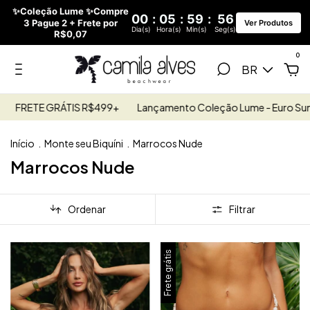
✨Coleção Lume ✨Compre
00
:
05
:
59
:
56
3 Pague 2 + Frete por
Ver Produtos
Dia(s)
Hora(s)
Min(s)
Seg(s)
R$0,07
0
BR
FRETE GRÁTIS R$499+
Lançamento Coleção Lume - Euro Sum
Início
.
Monte seu Biquíni
.
Marrocos Nude
Marrocos Nude
Ordenar
Filtrar
Frete grátis