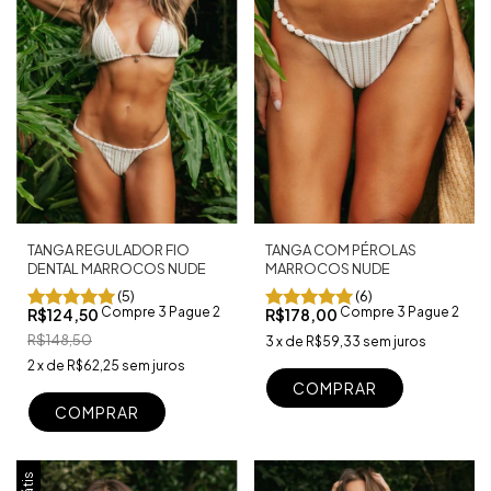
TANGA COM PÉROLAS
TANGA REGULADOR FIO
MARROCOS NUDE
DENTAL MARROCOS NUDE
(6)
(5)
Compre 3 Pague 2
Compre 3 Pague 2
R$178,00
R$124,50
R$148,50
3
x
de
R$59,33
sem juros
2
x
de
R$62,25
sem juros
COMPRAR
COMPRAR