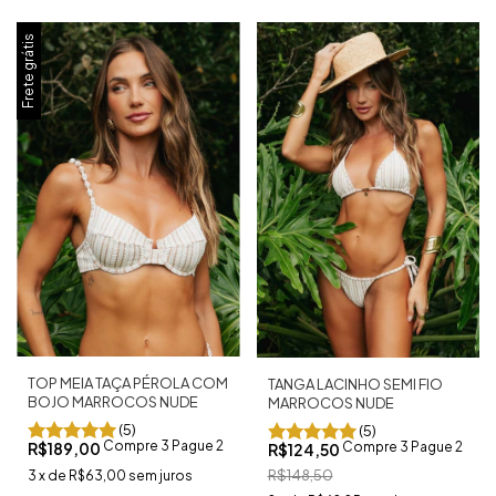
Frete grátis
TOP MEIA TAÇA PÉROLA COM
TANGA LACINHO SEMI FIO
BOJO MARROCOS NUDE
MARROCOS NUDE
(5)
(5)
Compre 3 Pague 2
Compre 3 Pague 2
R$189,00
R$124,50
R$148,50
3
x
de
R$63,00
sem juros