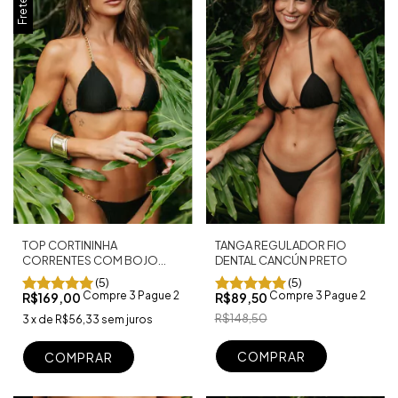
TOP CORTININHA
TANGA REGULADOR FIO
CORRENTES COM BOJO
DENTAL CANCÚN PRETO
CANCÚN PRETO
(5)
(5)
Compre 3 Pague 2
Compre 3 Pague 2
R$169,00
R$89,50
R$148,50
3
x
de
R$56,33
sem juros
COMPRAR
COMPRAR