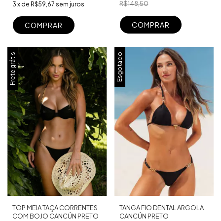
R$148,50
3
x
de
R$59,67
sem juros
COMPRAR
COMPRAR
Frete grátis
Esgotado
TOP MEIA TAÇA CORRENTES
TANGA FIO DENTAL ARGOLA
COM BOJO CANCÚN PRETO
CANCÚN PRETO