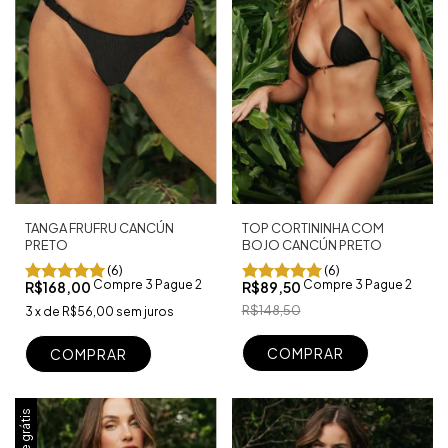
TANGA FRUFRU CANCÚN
TOP CORTININHA COM
PRETO
BOJO CANCÚN PRETO
(6)
(6)
Compre 3 Pague 2
Compre 3 Pague 2
R$168,00
R$89,50
R$148,50
3
x
de
R$56,00
sem juros
COMPRAR
COMPRAR
Frete grátis