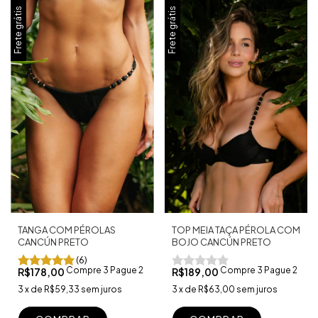
Frete grátis
Frete grátis
TOP MEIA TAÇA PÉROLA COM
TANGA COM PÉROLAS
BOJO CANCÚN PRETO
CANCÚN PRETO
(6)
Compre 3 Pague 2
Compre 3 Pague 2
R$189,00
R$178,00
3
x
de
R$63,00
sem juros
3
x
de
R$59,33
sem juros