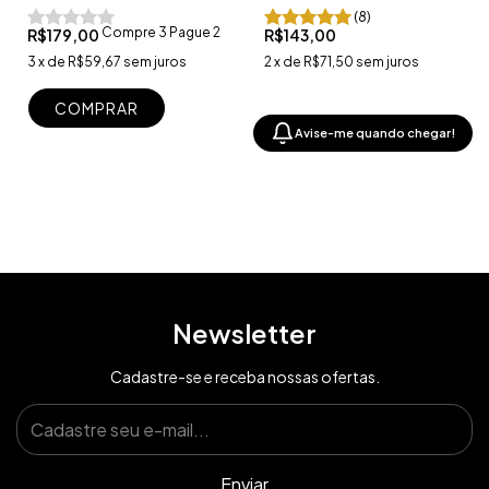
(8)
Compre 3 Pague 2
R$179,00
R$143,00
3
x
de
R$59,67
sem juros
2
x
de
R$71,50
sem juros
COMPRAR
Avise-me quando chegar!
Newsletter
Cadastre-se e receba nossas ofertas.