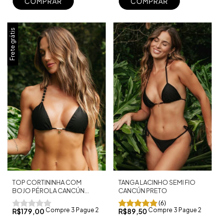
COMPRAR
COMPRAR
Frete grátis
TOP CORTININHA COM
TANGA LACINHO SEMI FIO
BOJO PÉROLA CANCÚN
CANCÚN PRETO
PRETO
(6)
Compre 3 Pague 2
Compre 3 Pague 2
R$179,00
R$89,50