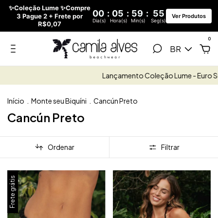
✨Coleção Lume ✨Compre
00
:
05
:
59
:
54
3 Pague 2 + Frete por
Ver Produtos
Dia(s)
Hora(s)
Min(s)
Seg(s)
R$0,07
0
BR
Lançamento Coleção Lume - Euro Summer
Início
.
Monte seu Biquíni
.
Cancún Preto
Cancún Preto
Ordenar
Filtrar
Frete grátis