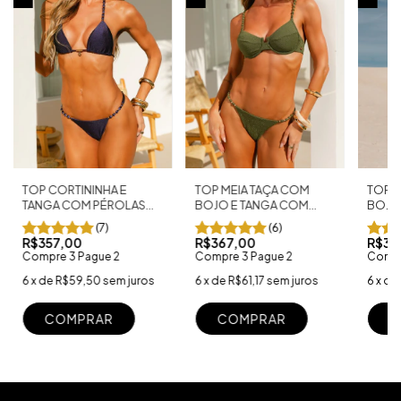
TOP CORTININHA E
TOP M
TOP MEIA TAÇA COM
TANGA COM PÉROLAS
BOJO
BOJO E TANGA COM
AZUL MARINHO
PÉRO
PÉROLAS SHINE VERDE
(7)
(6)
R$357,00
R$36
R$367,00
Compre 3 Pague 2
Compr
Compre 3 Pague 2
6
x
de
R$59,50
sem juros
6
x
de
6
x
de
R$61,17
sem juros
COMPRAR
C
COMPRAR