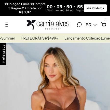
✨Coleção Lume ✨Compre
00
:
05
:
59
:
54
3 Pague 2 + Frete por
Ver Produtos
Dia(s)
Hora(s)
Min(s)
Seg(s)
R$0,07
0
BR
er
FRETE GRÁTIS R$499+
Lançamento Coleção Lume - Euro
Frete grátis