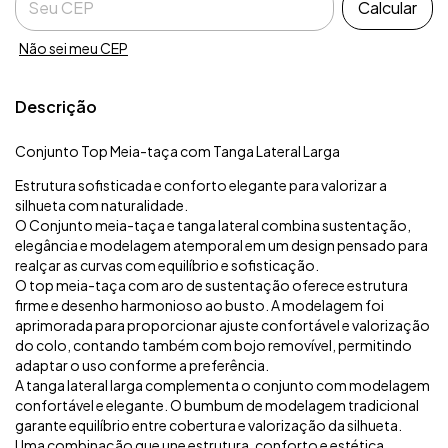
Calcular
Não sei meu CEP
Descrição
Conjunto Top Meia-taça com Tanga Lateral Larga
Estrutura sofisticada e conforto elegante para valorizar a
silhueta com naturalidade.
O Conjunto meia-taça e tanga lateral combina sustentação,
elegância e modelagem atemporal em um design pensado para
realçar as curvas com equilíbrio e sofisticação.
O top meia-taça com aro de sustentação oferece estrutura
firme e desenho harmonioso ao busto. A modelagem foi
aprimorada para proporcionar ajuste confortável e valorização
do colo, contando também com bojo removível, permitindo
adaptar o uso conforme a preferência.
A tanga lateral larga complementa o conjunto com modelagem
confortável e elegante. O bumbum de modelagem tradicional
garante equilíbrio entre cobertura e valorização da silhueta.
Uma combinação que une estrutura, conforto e estética