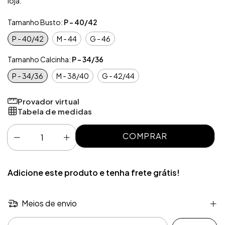
loja.
Tamanho Busto:
P - 40/42
P - 40/42
M - 44
G - 46
Tamanho Calcinha:
P - 34/36
P - 34/36
M - 38/40
G - 42/44
Provador virtual
Tabela de medidas
Adicione este produto e
tenha frete grátis!
Meios de envio
Entregas para o CEP: