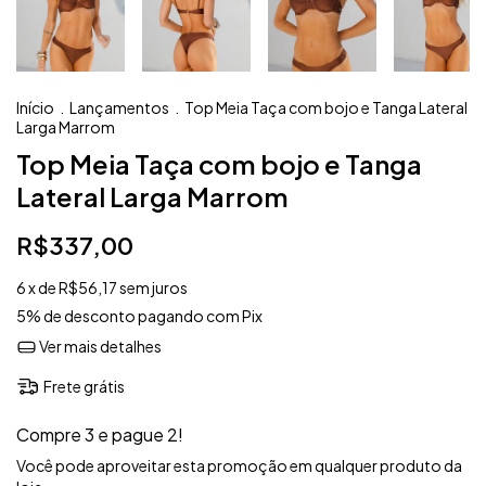
Início
.
Lançamentos
.
Top Meia Taça com bojo e Tanga Lateral
Larga Marrom
Top Meia Taça com bojo e Tanga
Lateral Larga Marrom
R$337,00
6
x de
R$56,17
sem juros
5% de desconto
pagando com Pix
Ver mais detalhes
Frete grátis
Compre 3 e pague 2!
Você pode aproveitar esta promoção em qualquer produto da