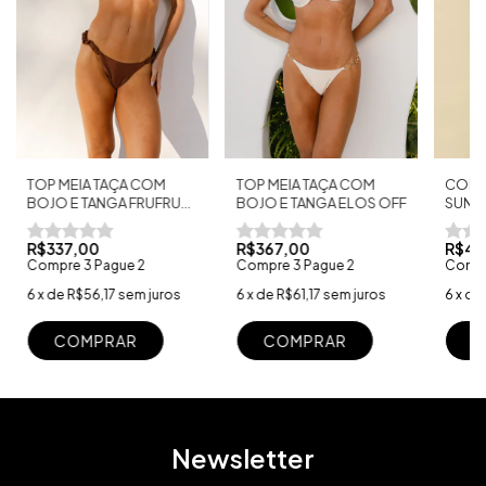
TOP MEIA TAÇA COM
TOP MEIA TAÇA COM
CONJ
BOJO E TANGA FRUFRU
BOJO E TANGA ELOS OFF
SUNS
MARROM
R$337,00
R$367,00
R$46
Compre 3 Pague 2
Compre 3 Pague 2
Compr
6
x
de
R$56,17
sem juros
6
x
de
R$61,17
sem juros
6
x
de
COMPRAR
COMPRAR
Newsletter