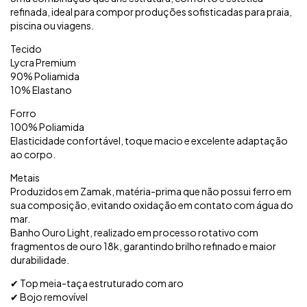
refinada, ideal para compor produções sofisticadas para praia,
piscina ou viagens.
Tecido
Lycra Premium
90% Poliamida
10% Elastano
Forro
100% Poliamida
Elasticidade confortável, toque macio e excelente adaptação
ao corpo.
Metais
Produzidos em Zamak, matéria-prima que não possui ferro em
sua composição, evitando oxidação em contato com água do
mar.
Banho Ouro Light, realizado em processo rotativo com
fragmentos de ouro 18k, garantindo brilho refinado e maior
durabilidade.
✔ Top meia-taça estruturado com aro
✔ Bojo removível