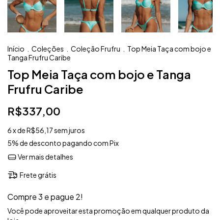
Início
.
Coleções
.
Coleção Frufru
.
Top Meia Taça com bojo e
Tanga Frufru Caribe
Top Meia Taça com bojo e Tanga
Frufru Caribe
R$337,00
6
x de
R$56,17
sem juros
5% de desconto
pagando com Pix
Ver mais detalhes
Frete grátis
Compre 3 e pague 2!
Você pode aproveitar esta promoção em qualquer produto da