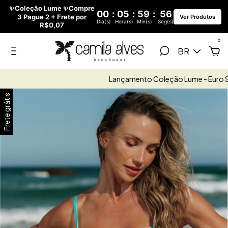
✨Coleção Lume ✨Compre
00
:
05
:
59
:
56
3 Pague 2 + Frete por
Ver Produtos
Dia(s)
Hora(s)
Min(s)
Seg(s)
R$0,07
0
BR
Lançamento Coleção Lume - Euro Sum
Frete grátis