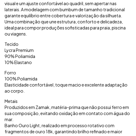
visual e um ajuste confortável ao quadril, sem apertar nas
laterais. A modelagem com bumbum de tamanho tradicional
garante equilíbrio entre cobertura e valorização da silhueta.
Uma combinação que une estrutura, conforto e delicadeza,
ideal para compor produções sofisticadas para praia, piscina
ou viagens.
Tecido
Lycra Premium
90% Poliamida
10% Elastano
Forro
100% Poliamida
Elasticidade confortável, toque macio e excelente adaptação
ao corpo.
Metais
Produzidos em Zamak, matéria-prima que não possui ferro em
sua composição, evitando oxidação em contato com água do
mar.
Banho Ouro Light, realizado em processo rotativo com
fragmentos de ouro 18k, garantindo brilho refinado e maior