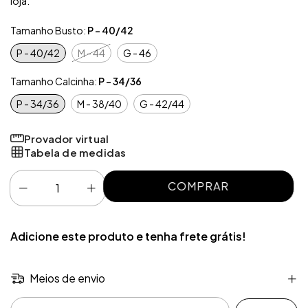
loja.
Tamanho Busto:
P - 40/42
P - 40/42
M - 44
G - 46
Tamanho Calcinha:
P - 34/36
P - 34/36
M - 38/40
G - 42/44
Provador virtual
Tabela de medidas
Adicione este produto e
tenha frete grátis!
Meios de envio
Entregas para o CEP: