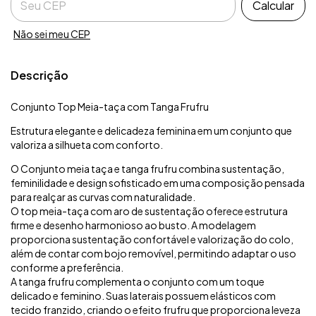
Calcular
Não sei meu CEP
Descrição
Conjunto Top Meia-taça com Tanga Frufru
Estrutura elegante e delicadeza feminina em um conjunto que
valoriza a silhueta com conforto.
O Conjunto meia taça e tanga frufru combina sustentação,
feminilidade e design sofisticado em uma composição pensada
para realçar as curvas com naturalidade.
O top meia-taça com aro de sustentação oferece estrutura
firme e desenho harmonioso ao busto. A modelagem
proporciona sustentação confortável e valorização do colo,
além de contar com bojo removível, permitindo adaptar o uso
conforme a preferência.
A tanga frufru complementa o conjunto com um toque
delicado e feminino. Suas laterais possuem elásticos com
tecido franzido, criando o efeito frufru que proporciona leveza