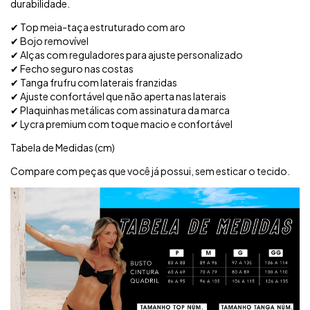
durabilidade.
✔ Top meia-taça estruturado com aro
✔ Bojo removível
✔ Alças com reguladores para ajuste personalizado
✔ Fecho seguro nas costas
✔ Tanga frufru com laterais franzidas
✔ Ajuste confortável que não aperta nas laterais
✔ Plaquinhas metálicas com assinatura da marca
✔ Lycra premium com toque macio e confortável
Tabela de Medidas (cm)
Compare com peças que você já possui, sem esticar o tecido.