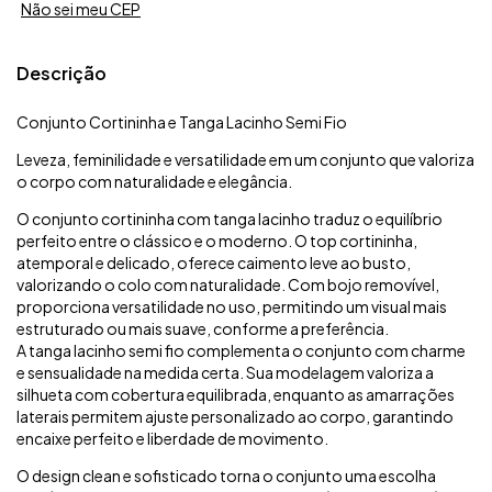
Não sei meu CEP
Descrição
Conjunto Cortininha e Tanga Lacinho Semi Fio
Leveza, feminilidade e versatilidade em um conjunto que valoriza
o corpo com naturalidade e elegância.
O conjunto cortininha com tanga lacinho traduz o equilíbrio
perfeito entre o clássico e o moderno. O top cortininha,
atemporal e delicado, oferece caimento leve ao busto,
valorizando o colo com naturalidade. Com bojo removível,
proporciona versatilidade no uso, permitindo um visual mais
estruturado ou mais suave, conforme a preferência.
A tanga lacinho semi fio complementa o conjunto com charme
e sensualidade na medida certa. Sua modelagem valoriza a
silhueta com cobertura equilibrada, enquanto as amarrações
laterais permitem ajuste personalizado ao corpo, garantindo
encaixe perfeito e liberdade de movimento.
O design clean e sofisticado torna o conjunto uma escolha