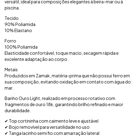
versátil, ideal para composições elegantes à beira-mar ou à
piscina.
Tecido
90% Poliamida
10% Elastano
Forro
100% Poliamida
Elasticidade confortável, toque macio, secagem rápida e
excelente adaptação ao corpo.
Metais
Produzidos em Zamak, matéria-prima que não possui ferro em
sua composição, evitando oxidação em contato com água do
mar.
Banho Ouro Light, realizado em processo rotativo com
fragmentos de ouro 18k, garantindo brilho refinado e maior
durabilidade.
✔ Top cortininha com caimento leve e ajustável
✔ Bojo removível para versatilidade no uso
✔ Tanga lacinho semi fio com amarração lateral