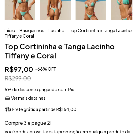
Início
.
Basiquinhos
.
Lacinho
.
Top Cortininha e Tanga Lacinho
Tiffany e Coral
Top Cortininha e Tanga Lacinho
Tiffany e Coral
R$97,00
-
68
%
OFF
R$299,00
5% de desconto
pagando com Pix
Ver mais detalhes
Frete grátis
a partir de
R$154,00
Compre 3 e pague 2!
Você pode aproveitar esta promoção em qualquer produto da