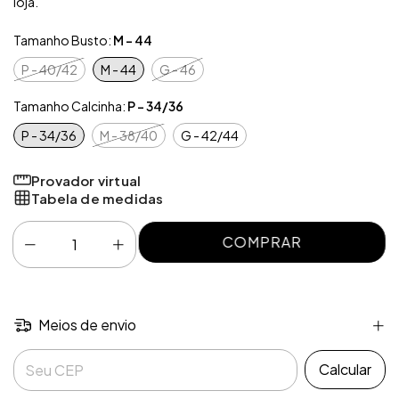
loja.
Tamanho Busto:
M - 44
P - 40/42
M - 44
G - 46
Tamanho Calcinha:
P - 34/36
P - 34/36
M - 38/40
G - 42/44
Provador virtual
Tabela de medidas
Meios de envio
Entregas para o CEP:
Calcular