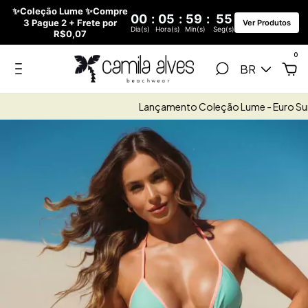
✨Coleção Lume ✨Compre
00
:
05
:
59
:
54
3 Pague 2 + Frete por
Ver Produtos
Dia(s)
Hora(s)
Min(s)
Seg(s)
R$0,07
0
BR
Lançamento Coleção Lume - Euro Summer