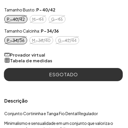
Tamanho Busto:
P - 40/42
P - 40/42
M - 44
G - 46
Tamanho Calcinha:
P - 34/36
P - 34/36
M - 38/40
G - 42/44
Provador virtual
Tabela de medidas
Descrição
Conjunto Cortininha e Tanga Fio Dental Regulador
Minimalismo e sensualidade em um conjunto que valoriza o