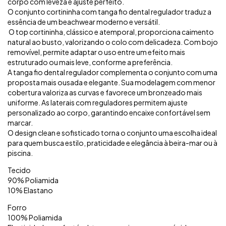
corpo com leveza e ajuste perfeito.
O conjunto cortininha com tanga fio dental regulador traduz a
essência de um beachwear moderno e versátil.
O top cortininha, clássico e atemporal, proporciona caimento
natural ao busto, valorizando o colo com delicadeza. Com bojo
removível, permite adaptar o uso entre um efeito mais
estruturado ou mais leve, conforme a preferência.
A tanga fio dental regulador complementa o conjunto com uma
proposta mais ousada e elegante. Sua modelagem com menor
cobertura valoriza as curvas e favorece um bronzeado mais
uniforme. As laterais com reguladores permitem ajuste
personalizado ao corpo, garantindo encaixe confortável sem
marcar.
O design clean e sofisticado torna o conjunto uma escolha ideal
para quem busca estilo, praticidade e elegância à beira-mar ou à
piscina.
Tecido
90% Poliamida
10% Elastano
Forro
100% Poliamida