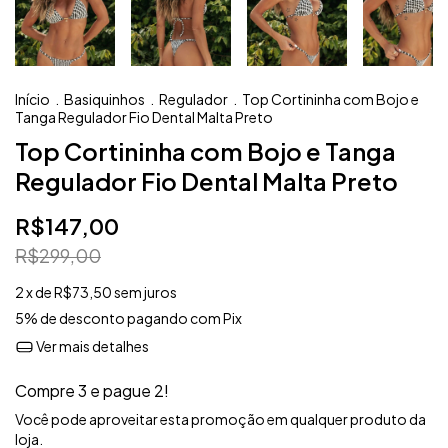
Início
.
Basiquinhos
.
Regulador
.
Top Cortininha com Bojo e
Tanga Regulador Fio Dental Malta Preto
Top Cortininha com Bojo e Tanga
Regulador Fio Dental Malta Preto
R$147,00
R$299,00
2
x de
R$73,50
sem juros
5% de desconto
pagando com Pix
Ver mais detalhes
Compre 3 e pague 2!
Você pode aproveitar esta promoção em qualquer produto da
loja.