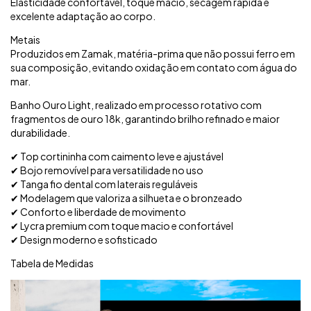
Elasticidade confortável, toque macio, secagem rápida e
excelente adaptação ao corpo.
Metais
Produzidos em Zamak, matéria-prima que não possui ferro em
sua composição, evitando oxidação em contato com água do
mar.
Banho Ouro Light, realizado em processo rotativo com
fragmentos de ouro 18k, garantindo brilho refinado e maior
durabilidade.
✔ Top cortininha com caimento leve e ajustável
✔ Bojo removível para versatilidade no uso
✔ Tanga fio dental com laterais reguláveis
✔ Modelagem que valoriza a silhueta e o bronzeado
✔ Conforto e liberdade de movimento
✔ Lycra premium com toque macio e confortável
✔ Design moderno e sofisticado
Tabela de Medidas