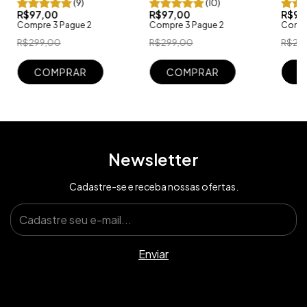
(9)
(10)
PRETO TEXTURIZADO
CANC
R$97,00
R$97,00
R$97
Compre 3 Pague 2
Compre 3 Pague 2
Compr
R$299,00
R$299,00
R$29
COMPRAR
COMPRAR
C
Newsletter
Cadastre-se e receba nossas ofertas.