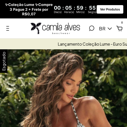
✨Coleção Lume ✨Compre
00
:
05
:
59
:
54
3 Pague 2 + Frete por
Ver Produtos
Dia(s)
Hora(s)
Min(s)
Seg(s)
R$0,07
0
BR
Lançamento Coleção Lume - Euro Summer
Esgotado