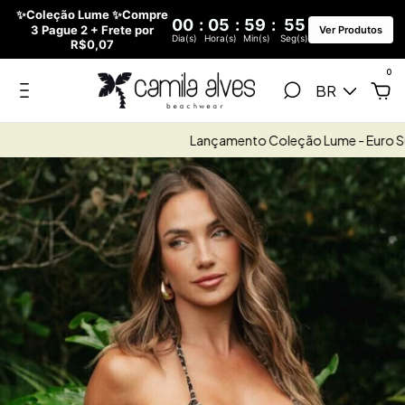
✨Coleção Lume ✨Compre
00
:
05
:
59
:
55
3 Pague 2 + Frete por
Ver Produtos
Dia(s)
Hora(s)
Min(s)
Seg(s)
R$0,07
0
BR
Lançamento Coleção Lume - Euro Sum