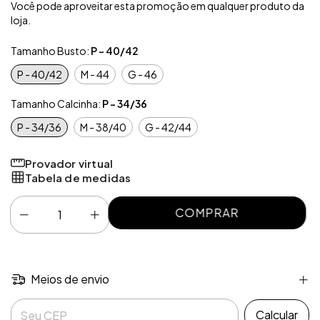
Você pode aproveitar esta promoção em qualquer produto da
loja.
Tamanho Busto:
P - 40/42
P - 40/42
M - 44
G - 46
Tamanho Calcinha:
P - 34/36
P - 34/36
M - 38/40
G - 42/44
Provador virtual
Tabela de medidas
Meios de envio
Entregas para o CEP:
Calcular