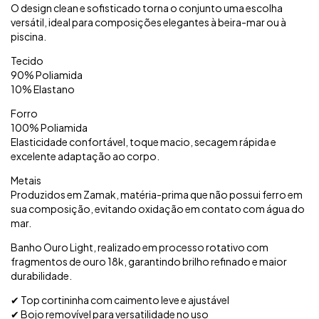
O design clean e sofisticado torna o conjunto uma escolha
versátil, ideal para composições elegantes à beira-mar ou à
piscina.
Tecido
90% Poliamida
10% Elastano
Forro
100% Poliamida
Elasticidade confortável, toque macio, secagem rápida e
excelente adaptação ao corpo.
Metais
Produzidos em Zamak, matéria-prima que não possui ferro em
sua composição, evitando oxidação em contato com água do
mar.
Banho Ouro Light, realizado em processo rotativo com
fragmentos de ouro 18k, garantindo brilho refinado e maior
durabilidade.
✔ Top cortininha com caimento leve e ajustável
✔ Bojo removível para versatilidade no uso