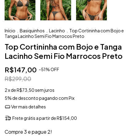
Início
.
Basiquinhos
.
Lacinho
.
Top Cortininha com Bojo e
Tanga Lacinho Semi Fio Marrocos Preto
Top Cortininha com Bojo e Tanga
Lacinho Semi Fio Marrocos Preto
R$147,00
-
51
%
OFF
R$299,00
2
x de
R$73,50
sem juros
5% de desconto
pagando com Pix
Ver mais detalhes
Frete grátis
a partir de
R$154,00
Compre 3 e pague 2!