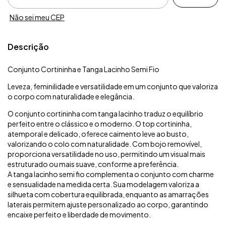
Não sei meu CEP
Descrição
Conjunto Cortininha e Tanga Lacinho Semi Fio
Leveza, feminilidade e versatilidade em um conjunto que valoriza
o corpo com naturalidade e elegância.
O conjunto cortininha com tanga lacinho traduz o equilíbrio
perfeito entre o clássico e o moderno. O top cortininha,
atemporal e delicado, oferece caimento leve ao busto,
valorizando o colo com naturalidade. Com bojo removível,
proporciona versatilidade no uso, permitindo um visual mais
estruturado ou mais suave, conforme a preferência.
A tanga lacinho semi fio complementa o conjunto com charme
e sensualidade na medida certa. Sua modelagem valoriza a
silhueta com cobertura equilibrada, enquanto as amarrações
laterais permitem ajuste personalizado ao corpo, garantindo
encaixe perfeito e liberdade de movimento.