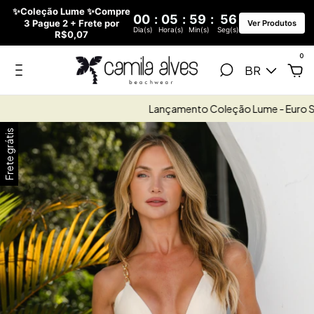
✨Coleção Lume ✨Compre
00
:
05
:
59
:
55
3 Pague 2 + Frete por
Ver Produtos
Dia(s)
Hora(s)
Min(s)
Seg(s)
R$0,07
0
BR
Lançamento Coleção Lume - Euro Sum
Frete grátis