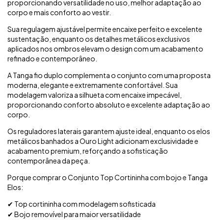
proporcionando versatilidade no uso, melhor adaptação ao
corpo e mais conforto ao vestir.
Sua regulagem ajustável permite encaixe perfeito e excelente
sustentação, enquanto os detalhes metálicos exclusivos
aplicados nos ombros elevam o design com um acabamento
refinado e contemporâneo.
A Tanga fio duplo complementa o conjunto com uma proposta
moderna, elegante e extremamente confortável. Sua
modelagem valoriza a silhueta com encaixe impecável,
proporcionando conforto absoluto e excelente adaptação ao
corpo.
Os reguladores laterais garantem ajuste ideal, enquanto os elos
metálicos banhados a Ouro Light adicionam exclusividade e
acabamento premium, reforçando a sofisticação
contemporânea da peça.
Porque comprar o Conjunto Top Cortininha com bojo e Tanga
Elos:
Top cortininha com modelagem sofisticada
✔
Bojo removível para maior versatilidade
✔