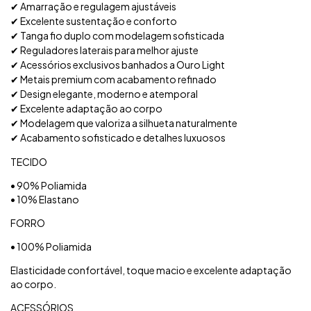
Amarração e regulagem ajustáveis
✔
Excelente sustentação e conforto
✔
Tanga fio duplo com modelagem sofisticada
✔
Reguladores laterais para melhor ajuste
✔
Acessórios exclusivos banhados a Ouro Light
✔
Metais premium com acabamento refinado
✔
Design elegante, moderno e atemporal
✔
Excelente adaptação ao corpo
✔
Modelagem que valoriza a silhueta naturalmente
✔
Acabamento sofisticado e detalhes luxuosos
✔
TECIDO
• 90% Poliamida
• 10% Elastano
FORRO
• 100% Poliamida
Elasticidade confortável, toque macio e excelente adaptação
ao corpo.
ACESSÓRIOS