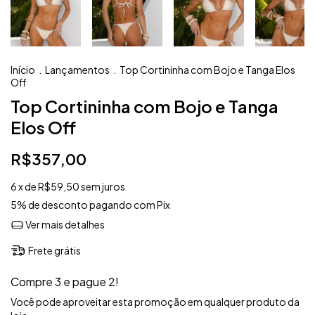
Início
.
Lançamentos
.
Top Cortininha com Bojo e Tanga Elos
Off
Top Cortininha com Bojo e Tanga
Elos Off
R$357,00
6
x de
R$59,50
sem juros
5% de desconto
pagando com Pix
Ver mais detalhes
Frete grátis
Compre 3 e pague 2!
Você pode aproveitar esta promoção em qualquer produto da