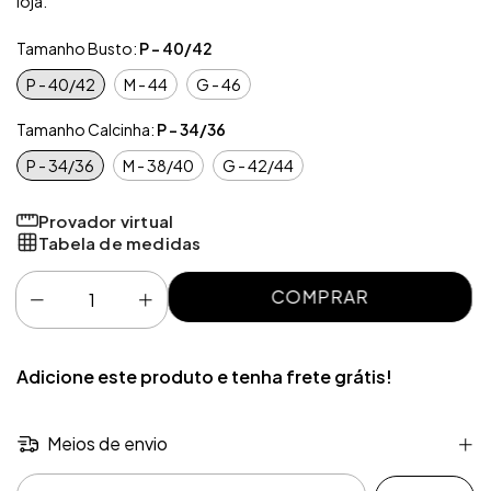
loja.
Tamanho Busto:
P - 40/42
P - 40/42
M - 44
G - 46
Tamanho Calcinha:
P - 34/36
P - 34/36
M - 38/40
G - 42/44
Provador virtual
Tabela de medidas
Adicione este produto e
tenha frete grátis!
Meios de envio
Entregas para o CEP: