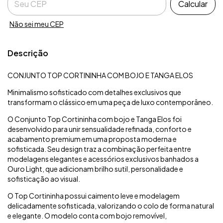
Calcular
Não sei meu CEP
Descrição
CONJUNTO TOP CORTININHA COM BOJO E TANGA ELOS
Minimalismo sofisticado com detalhes exclusivos que
transformam o clássico em uma peça de luxo contemporâneo.
O Conjunto Top Cortininha com bojo e Tanga Elos foi
desenvolvido para unir sensualidade refinada, conforto e
acabamento premium em uma proposta moderna e
sofisticada. Seu design traz a combinação perfeita entre
modelagens elegantes e acessórios exclusivos banhados a
Ouro Light, que adicionam brilho sutil, personalidade e
sofisticação ao visual.
O Top Cortininha possui caimento leve e modelagem
delicadamente sofisticada, valorizando o colo de forma natural
e elegante. O modelo conta com bojo removível,