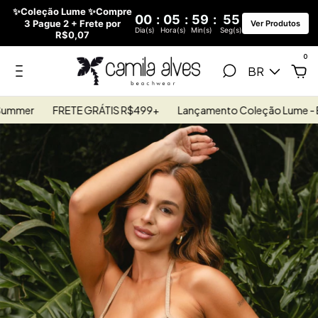
✨Coleção Lume ✨Compre
00
:
05
:
59
:
53
3 Pague 2 + Frete por
Ver Produtos
Dia(s)
Hora(s)
Min(s)
Seg(s)
R$0,07
0
BR
r
FRETE GRÁTIS R$499+
Lançamento Coleção Lume - Euro S