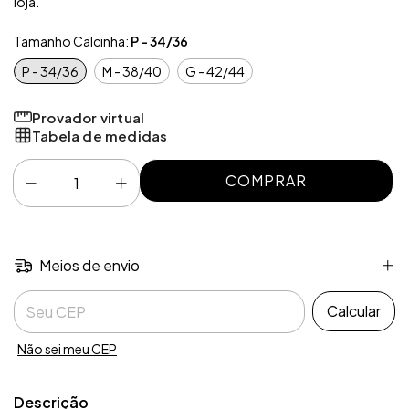
loja.
Tamanho Calcinha:
P - 34/36
P - 34/36
M - 38/40
G - 42/44
Provador virtual
Tabela de medidas
Meios de envio
Entregas para o CEP:
Calcular
Não sei meu CEP
Descrição