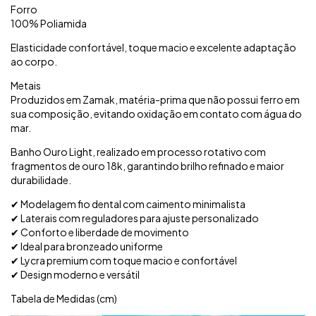
Forro
100% Poliamida
Elasticidade confortável, toque macio e excelente adaptação
ao corpo.
Metais
Produzidos em Zamak, matéria-prima que não possui ferro em
sua composição, evitando oxidação em contato com água do
mar.
Banho Ouro Light, realizado em processo rotativo com
fragmentos de ouro 18k, garantindo brilho refinado e maior
durabilidade.
✔ Modelagem fio dental com caimento minimalista
✔ Laterais com reguladores para ajuste personalizado
✔ Conforto e liberdade de movimento
✔ Ideal para bronzeado uniforme
✔ Lycra premium com toque macio e confortável
✔ Design moderno e versátil
Tabela de Medidas (cm)