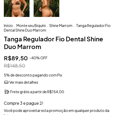
Início
.
Monte seu Biquíni
.
Shine Marrom
.
Tanga Regulador Fio
Dental Shine Duo Marrom
Tanga Regulador Fio Dental Shine
Duo Marrom
R$89,50
-
40
%
OFF
R$148,50
5% de desconto
pagando com Pix
Ver mais detalhes
Frete grátis
a partir de
R$154,00
Compre 3 e pague 2!
Você pode aproveitar esta promoção em qualquer produto da