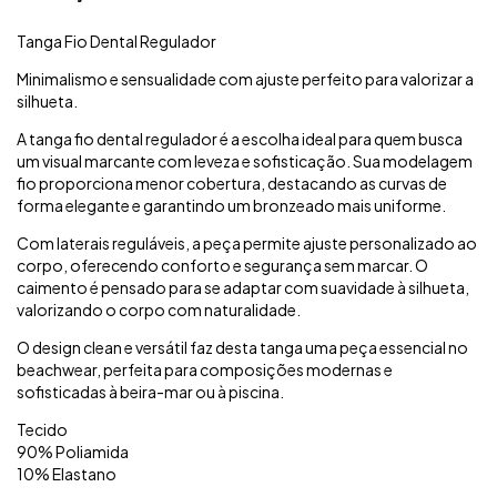
Tanga Fio Dental Regulador
Minimalismo e sensualidade com ajuste perfeito para valorizar a
silhueta.
A tanga fio dental regulador é a escolha ideal para quem busca
um visual marcante com leveza e sofisticação. Sua modelagem
fio proporciona menor cobertura, destacando as curvas de
forma elegante e garantindo um bronzeado mais uniforme.
Com laterais reguláveis, a peça permite ajuste personalizado ao
corpo, oferecendo conforto e segurança sem marcar. O
caimento é pensado para se adaptar com suavidade à silhueta,
valorizando o corpo com naturalidade.
O design clean e versátil faz desta tanga uma peça essencial no
beachwear, perfeita para composições modernas e
sofisticadas à beira-mar ou à piscina.
Tecido
90% Poliamida
10% Elastano