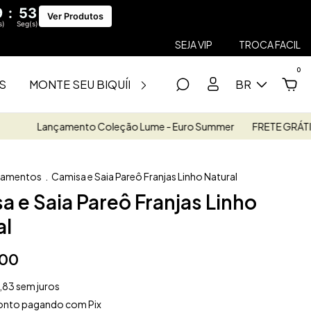
9
:
52
Ver Produtos
s)
Seg(s)
SEJA VIP
TROCA FACIL
0
S
MONTE SEU BIQUÍNI
SAÍDAS
FITNESS
BR
SA
Lançamento Coleção Lume - Euro Summer
FRETE GRÁTIS R$499
çamentos
.
Camisa e Saia Pareô Franjas Linho Natural
a e Saia Pareô Franjas Linho
al
00
,83
sem juros
onto
pagando com Pix