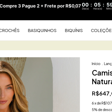
00
:
05
:
5
ompre 3 Pague 2 + Frete por R$0,07
Dia(s)
Hora(s)
Min(
CROCHÊS
BASIQUINHOS
BIQUÍNIS
COLEÇÕE
Início
.
Lan
Camis
Natur
R$647,
6
x de
R$107
5% de desc