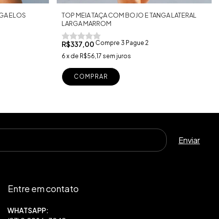
NGA ELOS
TOP MEIA TAÇA COM BOJO E TANGA LATERAL
LARGA MARROM
Compre 3 Pague 2
R$337,00
6
x
de
R$56,17
sem juros
COMPRAR
Entre em contato