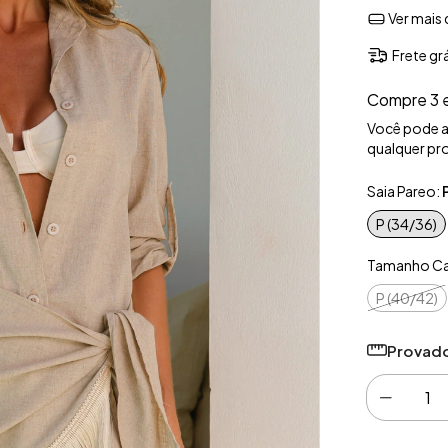
Ver mais 
Frete gr
Compre 3 
Você pode 
qualquer pro
Saia Pareo:
P (34/36)
Tamanho Ca
P (40/42)
Provado