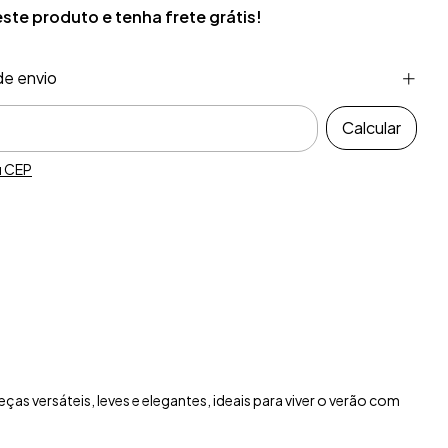
este produto e
tenha frete grátis!
de envio
ra o CEP:
Calcular
u CEP
as versáteis, leves e elegantes, ideais para viver o verão com