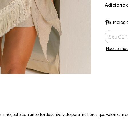
Adicione 
Meios 
Entregas pa
Não sei me
inho, este conjunto foi desenvolvido para mulheres que valorizam peç