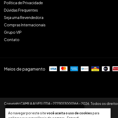
Política de Privacidade
Dúvidas Frequentes
Seja uma Revendedora
Compras Internacionais
Grupo VIP
Contato
Meios de pagamento
Copyright CAMILA ALVES LTDA - 27211013000166 - 2026. Todos os direito
Faltam
R$ 599,00
para você
Ao navegar por este site
você aceita o uso de cookies
para
desbloquear seu 1º brinde!