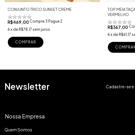
CONJUNTO TRICO SUNSET CREME
TOP MEIA TAÇ
VERMELHO
Compre 3 Pague 2
R$469,00
Com
R$367,00
6
x
de
R$78,17
sem juros
6
x
de
R$61,17
s
COMPRA
Newsletter
Cadastre-se e 
Nossa Empresa
Quem Somos