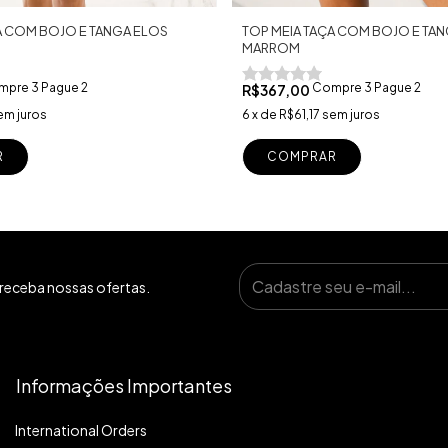
TOP MEIA TAÇA COM BOJO E TA
A COM BOJO E TANGA ELOS
MARROM
Compre 3 Pague 2
pre 3 Pague 2
R$367,00
6
x
de
R$61,17
sem juros
em juros
COMPRAR
R
receba nossas ofertas.
Informações Importantes
International Orders