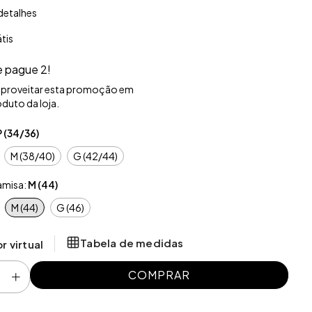
detalhes
átis
e pague 2!
aproveitar esta promoção em
duto da loja.
P (34/36)
M (38/40)
G (42/44)
misa:
M (44)
M (44)
G (46)
Tabela de medidas
r virtual