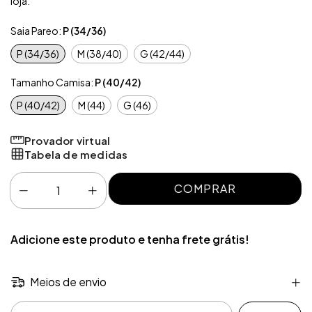
loja.
Saia Pareo:
P (34/36)
P (34/36)
M (38/40)
G (42/44)
Tamanho Camisa:
P (40/42)
P (40/42)
M (44)
G (46)
Provador virtual
Tabela de medidas
Adicione este produto e
tenha frete grátis!
Meios de envio
Entregas para o CEP: