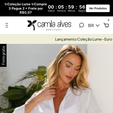
✨Coleção Lume ✨Compre
00
:
05
:
59
:
55
3 Pague 2 + Frete por
Ver Produtos
Dia(s)
Hora(s)
Min(s)
Seg(s)
R$0,07
0
BR
Lançamento Coleção Lume - Euro S
Frete grátis