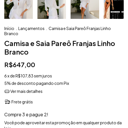
Início
.
Lançamentos
.
Camisa e Saia Pareô Franjas Linho
Branco
Camisa e Saia Pareô Franjas Linho
Branco
R$647,00
6
x de
R$107,83
sem juros
5% de desconto
pagando com Pix
Ver mais detalhes
Frete grátis
Compre 3 e pague 2!
Você pode aproveitar esta promoção em qualquer produto da