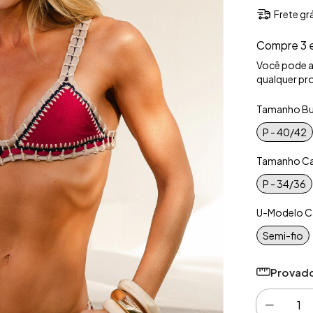
Frete gr
Compre 3 
Você pode 
qualquer pro
Tamanho Bu
P - 40/42
Tamanho Ca
P - 34/36
U-Modelo Ca
Semi-fio
Provado