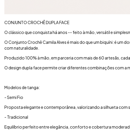
CONJUNTO CROCHÊ DUPLA FACE
O clássico que conquista há anos -- feito à mão, versátil e simples
O Conjunto Crochê Camila Alves é mais do que um biquíni: é um d
com naturalidade.
Produzido 100% à mão, em parceria com mais de 60 artesãs, cad
O design dupla face permite criar diferentes combinações com a me
Modelos de tanga:
- Semi Fio
Proposta elegante e contemporânea, valorizando a silhueta com s
- Tradicional
Equilíbrio perfeito entre elegância, conforto e cobertura moderad