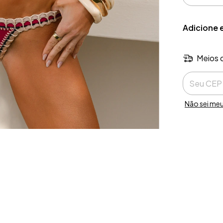
Adicione 
Meios 
Entregas pa
Não sei me