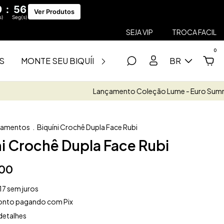
9
:
54
Ver Produtos
s)
Seg(s)
SEJA VIP
TROCA FACIL
0
S
MONTE SEU BIQUÍNI
SAÍDAS
FITNESS
BR
SA
Lançamento Coleção Lume - Euro Summer
FRETE G
çamentos
.
Biquíni Crochê Dupla Face Rubi
ni Crochê Dupla Face Rubi
00
17
sem juros
onto
pagando com Pix
detalhes