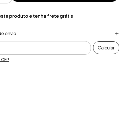
este produto e
tenha frete grátis!
de envio
ra o CEP:
Calcular
u CEP