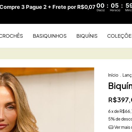
00
:
05
:
5
ompre 3 Pague 2 + Frete por R$0,07
Dia(s)
Hora(s)
Min(
CROCHÊS
BASIQUINHOS
BIQUÍNIS
COLEÇÕE
Início
.
Lan
Biquí
R$397,
6
x de
R$66,
5% de desc
Ver mais 