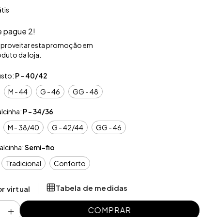
átis
e pague 2!
aproveitar esta promoção em
duto da loja.
sto:
P - 40/42
M - 44
G - 46
GG - 48
lcinha:
P - 34/36
M - 38/40
G - 42/44
GG - 46
lcinha:
Semi-fio
Tradicional
Conforto
Tabela de medidas
r virtual