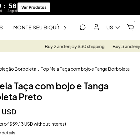
9
:
54
Ver Produtos
s)
Seg(s)
0
S
MONTE SEU BIQUÍNI
SAÍDAS
FITNESS
US
SA
Buy 2 and enjoy $30 shipping
Buy 3 and enjoy free shipping
oleção Borboleta
.
Top Meia Taça com bojo e Tanga Borboleta
eia Taça com bojo e Tanga
leta Preto
5 USD
ts of
$59.13 USD
without interest
 details