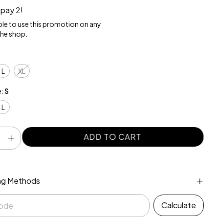
 pay 2!
able to use this promotion on any
the shop.
L
XL
e:
S
L
ng Methods
 zipcode:
Calculate