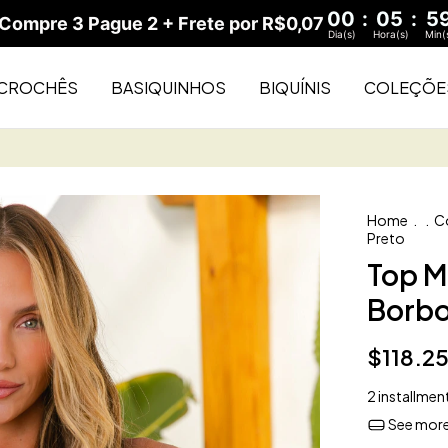
00
:
05
:
5
ompre 3 Pague 2 + Frete por R$0,07
Dia(s)
Hora(s)
Min(
CROCHÊS
BASIQUINHOS
BIQUÍNIS
COLEÇÕE
Home
.
.
C
Preto
Top M
Borbo
$118.2
2
installmen
See more