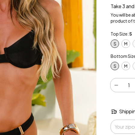
Take 3 and
You will be 
product of 
Top Size:
S
S
M
Bottom Siz
S
M
Shippi
Shipping for