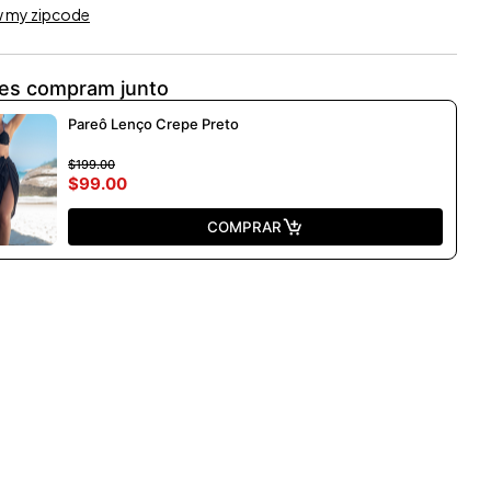
w my zipcode
tes compram junto
Pareô Lenço Crepe Preto
$199.00
$99.00
COMPRAR