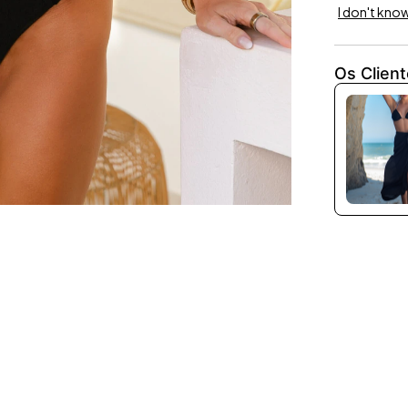
I don't kno
Os Clien