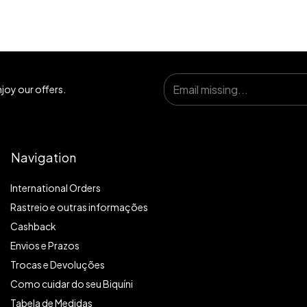
joy our offers.
Navigation
International Orders
Rastreio e outras informações
Cashback
Envios e Prazos
Trocas e Devoluções
Como cuidar do seu Biquíni
Tabela de Medidas