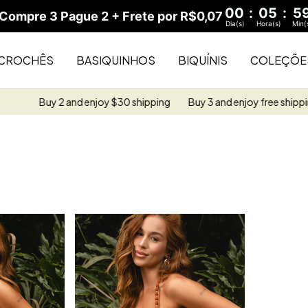
00
:
05
:
5
ompre 3 Pague 2 + Frete por R$0,07
Dia(s)
Hora(s)
Min(
CROCHÊS
BASIQUINHOS
BIQUÍNIS
COLEÇÕE
Buy 2 and enjoy $30 shipping
Buy 3 and enjoy free shipping
Bu