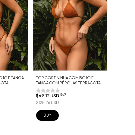
OJO E TANGA
TOP CORTININHA COM BOJO E
COTA
TANGA COM PÉROLAS TERRACOTA
3x2
$69.12 USD
$125.26 USD
BUY