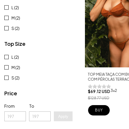
L (2)
M (2)
S (2)
Top Size
L (2)
M (2)
TOP MEIA TAÇA COM B
S (2)
COM PÉROLAS TERRA
3x2
$69.12 USD
Price
$128.77 USD
From
To
BUY
Apply