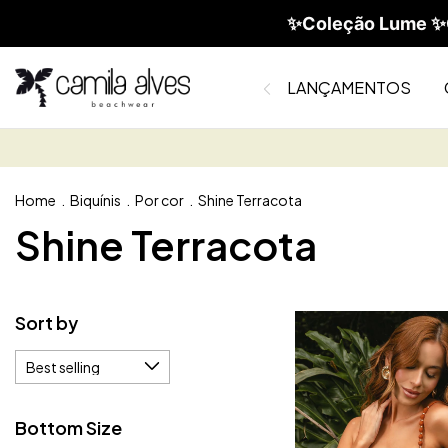
✨Coleção Lume ✨C
LANÇAMENTOS
Home
.
Biquínis
.
Por cor
.
Shine Terracota
Shine Terracota
Sort by
Bottom Size