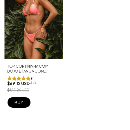
TOP CORTININHA COM
BOJO E TANGA COM
PÉROLAS ZIGZAG
(1)
3x2
$69.12 USD
$125.26 USD
BUY