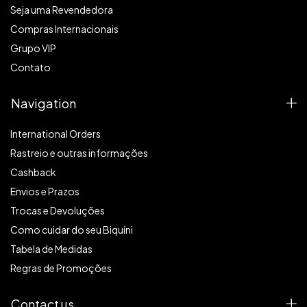
Seja uma Revendedora
Compras Internacionais
Grupo VIP
Contato
Navigation
International Orders
Rastreio e outras informações
Cashback
Envios e Prazos
Trocas e Devoluções
Como cuidar do seu Biquíni
Tabela de Medidas
Regras de Promoções
Contact us