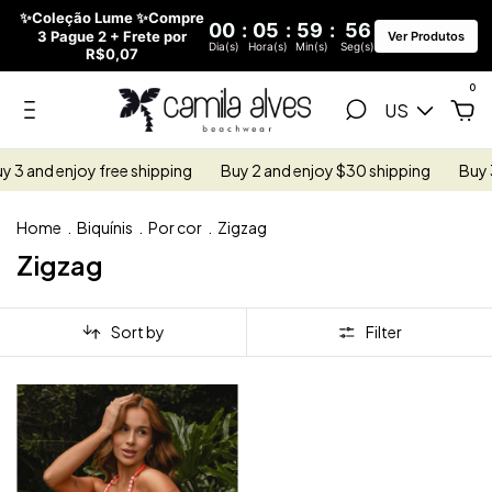
✨Coleção Lume ✨Compre
00
:
05
:
59
:
55
3 Pague 2 + Frete por
Ver Produtos
Dia(s)
Hora(s)
Min(s)
Seg(s)
R$0,07
0
US
 3 and enjoy free shipping
Buy 2 and enjoy $30 shipping
Buy 3
Home
.
Biquínis
.
Por cor
.
Zigzag
Zigzag
Sort by
Filter