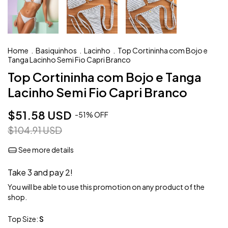
Home
.
Basiquinhos
.
Lacinho
.
Top Cortininha com Bojo e
Tanga Lacinho Semi Fio Capri Branco
Top Cortininha com Bojo e Tanga
Lacinho Semi Fio Capri Branco
$51.58 USD
-
51
%
OFF
$104.91 USD
See more details
Take 3 and pay 2!
You will be able to use this promotion on any product of the
shop.
Top Size:
S