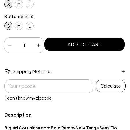
S
M
L
Bottom Size:
S
S
M
L
Shipping Methods
Shipping for zipcode:
Calculate
I don't know my zipcode
Description
Biquíni Cortininha com Bojo Removível + Tanga Semi Fio