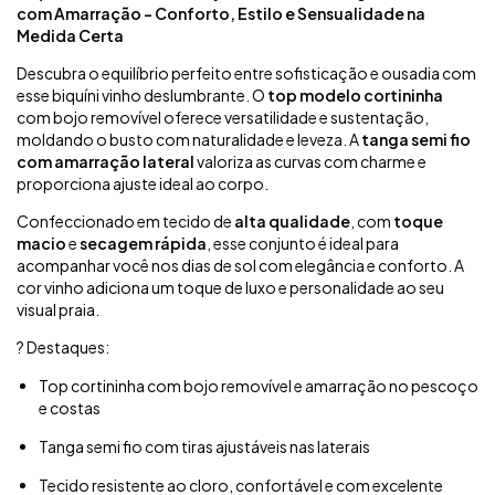
com Amarração - Conforto, Estilo e Sensualidade na
Medida Certa
Descubra o equilíbrio perfeito entre sofisticação e ousadia com
esse biquíni vinho deslumbrante. O
top modelo cortininha
com bojo removível oferece versatilidade e sustentação,
moldando o busto com naturalidade e leveza. A
tanga semi fio
com amarração lateral
valoriza as curvas com charme e
proporciona ajuste ideal ao corpo.
Confeccionado em tecido de
alta qualidade
, com
toque
macio
e
secagem rápida
, esse conjunto é ideal para
acompanhar você nos dias de sol com elegância e conforto. A
cor vinho adiciona um toque de luxo e personalidade ao seu
visual praia.
? Destaques:
Top cortininha com bojo removível e amarração no pescoço
e costas
Tanga semi fio com tiras ajustáveis nas laterais
Tecido resistente ao cloro, confortável e com excelente