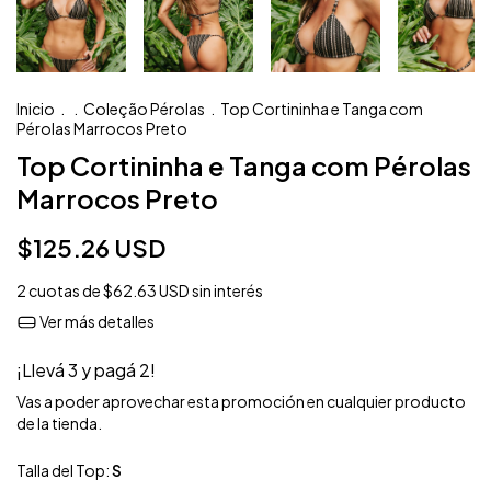
Inicio
.
.
Coleção Pérolas
.
Top Cortininha e Tanga com
Pérolas Marrocos Preto
Top Cortininha e Tanga com Pérolas
Marrocos Preto
$125.26 USD
2
cuotas de
$62.63 USD
sin interés
Ver más detalles
¡Llevá 3 y pagá 2!
Vas a poder aprovechar esta promoción en cualquier producto
de la tienda.
Talla del Top:
S