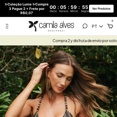
✨Coleção Lume ✨Compre
00
:
05
:
59
:
54
3 Pague 2 + Frete por
Ver Produtos
Dia(s)
Hora(s)
Min(s)
Seg(s)
R$0,07
0
PT
Compra 2 y disfruta de envío por solo $30