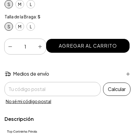
S
M
L
Talla de la Braga:
S
S
M
L
Medios de envío
Entregas para el CP:
Calcular
No sé mi código postal
Descripción