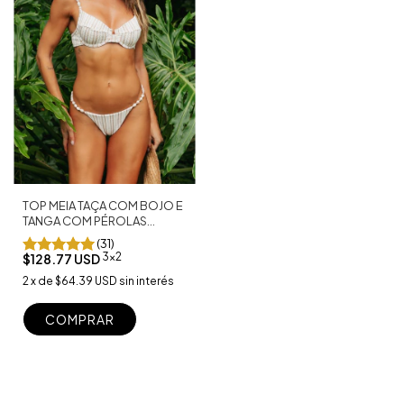
TOP MEIA TAÇA COM BOJO E
TANGA COM PÉROLAS
MARROCOS NUDE
(31)
3x2
$128.77 USD
2
x
de
$64.39 USD
sin interés
COMPRAR