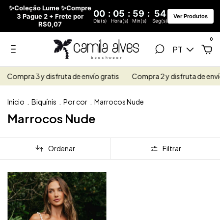
✨Coleção Lume ✨Compre
00
:
05
:
59
:
54
3 Pague 2 + Frete por
Ver Produtos
Dia(s)
Hora(s)
Min(s)
Seg(s)
R$0,07
0
PT
Compra 3 y disfruta de envío gratis
Compra 2 y disfruta de enví
Inicio
.
Biquínis
.
Por cor
.
Marrocos Nude
Marrocos Nude
Ordenar
Filtrar