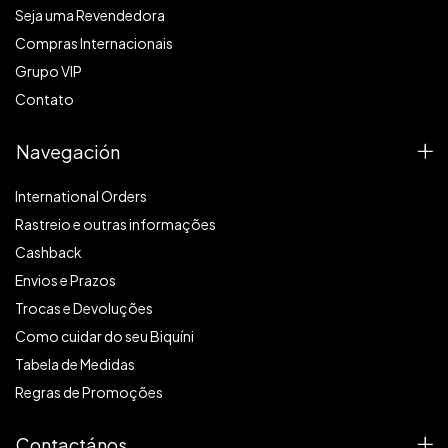
Seja uma Revendedora
Compras Internacionais
Grupo VIP
Contato
Navegación
International Orders
Rastreio e outras informações
Cashback
Envios e Prazos
Trocas e Devoluções
Como cuidar do seu Biquíni
Tabela de Medidas
Regras de Promoções
Contactános