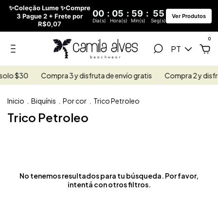
✨Coleção Lume ✨Compre
00
:
05
:
59
:
55
3 Pague 2 + Frete por
Ver Produtos
Dia(s)
Hora(s)
Min(s)
Seg(s)
R$0,07
0
PT
 solo $30
Compra 3 y disfruta de envío gratis
Compra 2 y disfru
Inicio
.
Biquínis
.
Por cor
.
Trico Petroleo
Trico Petroleo
No tenemos resultados para tu búsqueda. Por favor,
intentá con otros filtros.