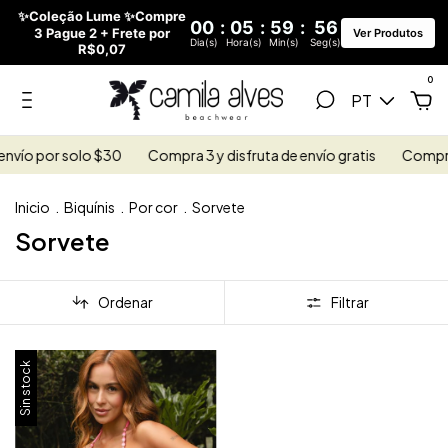
✨Coleção Lume ✨Compre
00
:
05
:
59
:
55
3 Pague 2 + Frete por
Ver Produtos
Dia(s)
Hora(s)
Min(s)
Seg(s)
R$0,07
0
PT
envío por solo $30
Compra 3 y disfruta de envío gratis
Compra 2
Inicio
.
Biquínis
.
Por cor
.
Sorvete
Sorvete
Ordenar
Filtrar
Sin stock