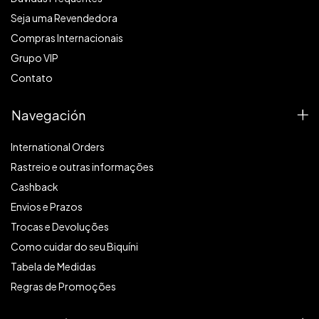
Seja uma Revendedora
Compras Internacionais
Grupo VIP
Contato
Navegación
International Orders
Rastreio e outras informações
Cashback
Envios e Prazos
Trocas e Devoluções
Como cuidar do seu Biquíni
Tabela de Medidas
Regras de Promoções