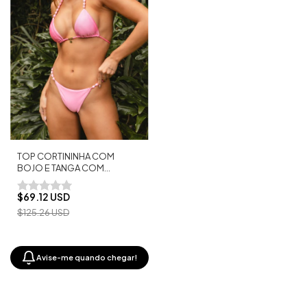
TOP CORTININHA COM
BOJO E TANGA COM
PÉROLAS SORVETE
$69.12 USD
$125.26 USD
Avise-me quando chegar!