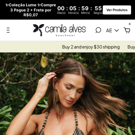
✨Coleção Lume ✨Compre
00
:
05
:
59
:
54
3 Pague 2 + Frete por
Ver Produtos
Dia(s)
Hora(s)
Min(s)
Seg(s)
R$0,07
0
AE
Buy 2 and enjoy $30 shipping
Buy 3 and enj