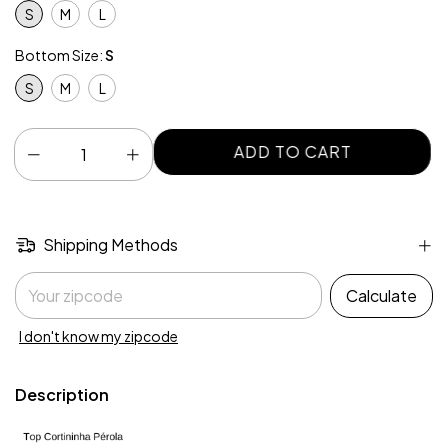
S
M
L
Bottom Size:
S
S
M
L
Shipping Methods
Shipping for zipcode:
Calculate
I don't know my zipcode
Description