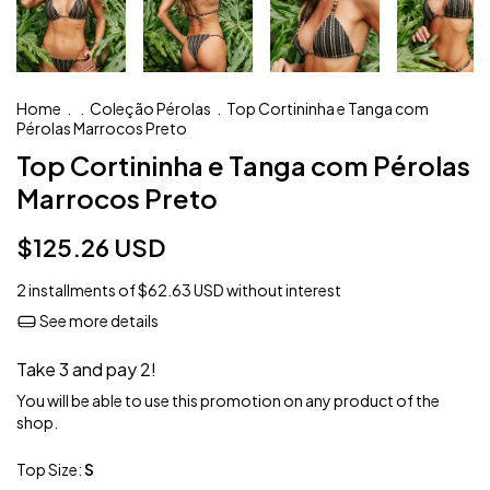
Home
.
.
Coleção Pérolas
.
Top Cortininha e Tanga com
Pérolas Marrocos Preto
Top Cortininha e Tanga com Pérolas
Marrocos Preto
$125.26 USD
2
installments of
$62.63 USD
without interest
See more details
Take 3 and pay 2!
You will be able to use this promotion on any product of the
shop.
Top Size:
S