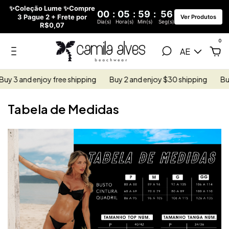
✨Coleção Lume ✨Compre
00
:
05
:
59
:
55
3 Pague 2 + Frete por
Ver Produtos
Dia(s)
Hora(s)
Min(s)
Seg(s)
R$0,07
0
AE
uy 3 and enjoy free shipping
Buy 2 and enjoy $30 shipping
Buy
Tabela de Medidas