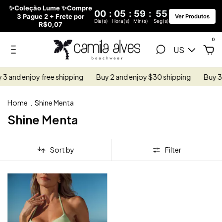
✨Coleção Lume ✨Compre
00
:
05
:
59
:
55
3 Pague 2 + Frete por
Ver Produtos
Dia(s)
Hora(s)
Min(s)
Seg(s)
R$0,07
0
US
3 and enjoy free shipping
Buy 2 and enjoy $30 shipping
Buy 3 
Home
.
Shine Menta
Shine Menta
Sort by
Filter