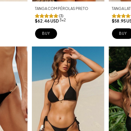
TANGA COM PÉROLAS PRETO
TANGA LA
(3)
3x2
$62.46 USD
$58.95 U
BUY
BUY