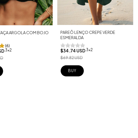
PAREÔ LENÇO CREPE VERDE
 TAÇA ARGOLA COM BOJO
ESMERALDA
(6)
3x2
3x2
$34.74 USD
SD
$69.82 USD
SD