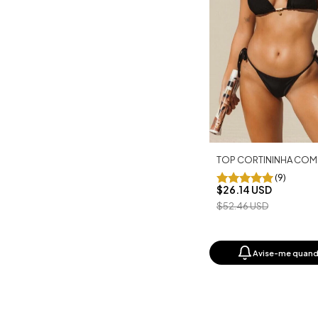
TOP CORTININHA COM
(9)
$26.14 USD
$52.46 USD
Avise-me quand