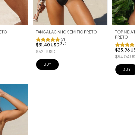
RETO
TOP MEIA
TANGA LACINHO SEMI FIO PRETO
PRETO
(7)
3x2
$31.40 USD
$25.96 U
$52.11 USD
$54.04 U
BUY
BUY