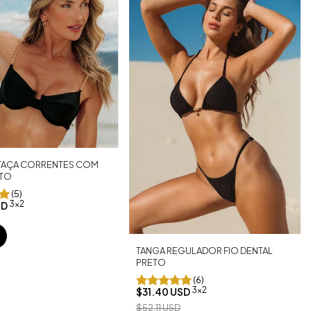
 TAÇA CORRENTES COM
TO
(5)
3x2
SD
TANGA REGULADOR FIO DENTAL
PRETO
(6)
3x2
$31.40 USD
$52.11 USD