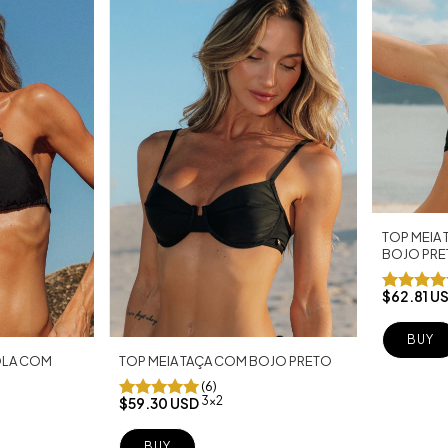
TOP MEIA
BOJO PRE
$62.81 U
BUY
TOP MEIA TAÇA COM BOJO PRETO
OLA COM
(6)
3x2
$59.30 USD
BUY