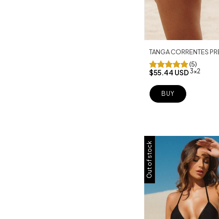
TANGA CORRENTES P
(5)
3x2
$55.44 USD
BUY
Out of stock