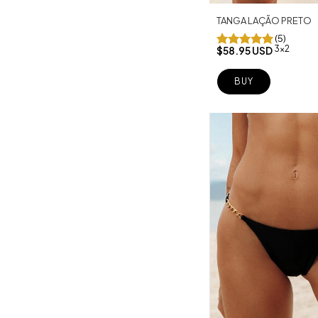
TANGA LAÇÃO PRETO
(5)
3x2
$58.95 USD
BUY