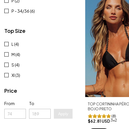
P (2)
P - 34/36 (6)
Top Size
L (4)
M (4)
S (4)
Xl (3)
Price
From
To
TOP CORTININHA PÉR
BOJO PRETO
Apply
(8)
3x2
$62.81 USD