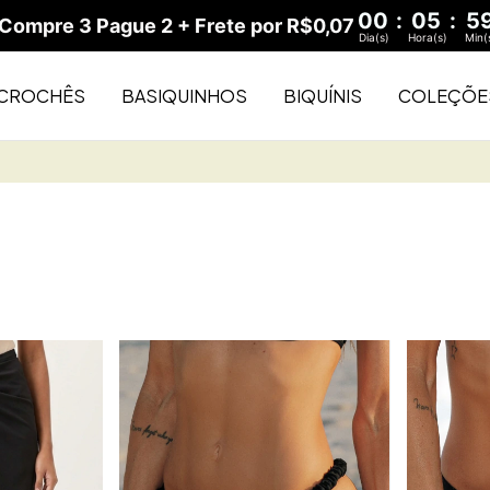
00
:
05
:
5
ompre 3 Pague 2 + Frete por R$0,07
Dia(s)
Hora(s)
Min(
CROCHÊS
BASIQUINHOS
BIQUÍNIS
COLEÇÕE
Bu