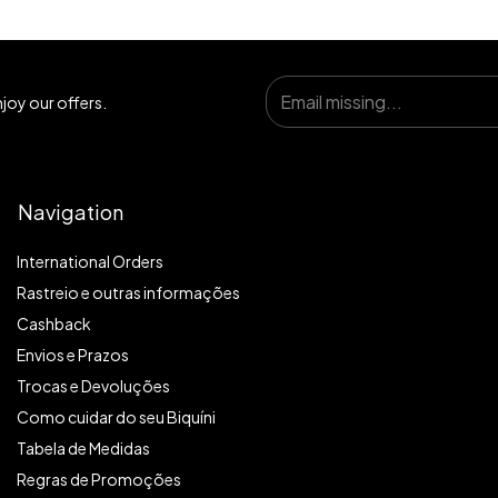
joy our offers.
Navigation
International Orders
Rastreio e outras informações
Cashback
Envios e Prazos
Trocas e Devoluções
Como cuidar do seu Biquíni
Tabela de Medidas
Regras de Promoções