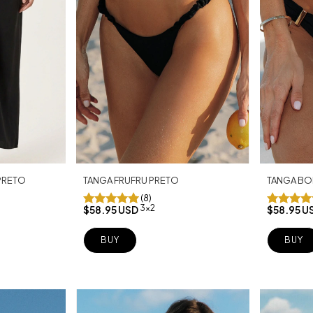
TANGA FRUFRU PRETO
PRETO
TANGA BO
(8)
3x2
$58.95 USD
$58.95 U
BUY
BUY