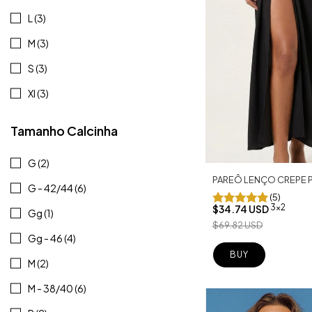
L (3)
M (3)
S (3)
Xl (3)
Tamanho Calcinha
G (2)
PAREÔ LENÇO CREPE 
G - 42/44 (6)
(5)
3x2
$34.74 USD
Gg (1)
$69.82 USD
Gg - 46 (4)
M (2)
M - 38/40 (6)