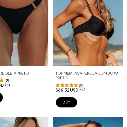
RBOLETA PRETO
TOP MEIA TAÇA PÉROLA COM BOJO
PRETO
(8)
3x2
SD
(8)
3x2
$66.32 USD
BUY