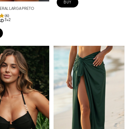
BUY
TERAL LARGA PRETO
(6)
3x2
SD