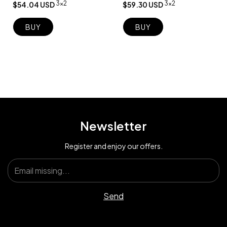
3x2
3x2
$59.30 USD
$54.04 USD
BUY
BUY
Newsletter
Register and enjoy our offers.