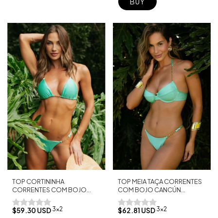
BUY
TOP CORTININHA
TOP MEIA TAÇA CORRENTES
CORRENTES COM BOJO
COM BOJO CANCÚN
CANCÚN BAHAMAS
BAHAMAS
3x2
3x2
$59.30 USD
$62.81 USD