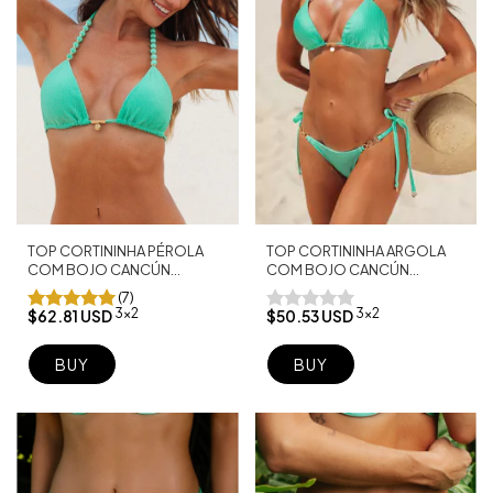
TOP CORTININHA PÉROLA
TOP CORTININHA ARGOLA
COM BOJO CANCÚN
COM BOJO CANCÚN
BAHAMAS
BAHAMAS
(7)
3x2
3x2
$62.81 USD
$50.53 USD
BUY
BUY