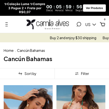
✨Coleção Lume ✨Compre
00
:
05
:
59
:
54
3 Pague 2 + Frete por
Ver Produtos
Dia(s)
Hora(s)
Min(s)
Seg(s)
R$0,07
0
US
Buy 2 and enjoy $30 shipping
Buy 3 and enjo
Home
.
Cancún Bahamas
Cancún Bahamas
Sort by
Filter