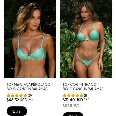
TOP MEIA TAÇA PÉROLA COM
TOP CORTININHA COM
BOJO CANCÚN BAHAMAS
BOJO CANCÚN BAHAMAS
(8)
(1)
3x2
3x2
$66.32 USD
$31.40 USD
$52.11 USD
BUY