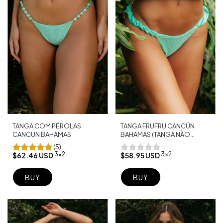
TANGA FRUFRU CANCÚN
TANGA COM PÉROLAS
BAHAMAS (TANGA NÃO
CANCUN BAHAMAS
INCLUSA)
(5)
3x2
3x2
$58.95 USD
$62.46 USD
BUY
BUY