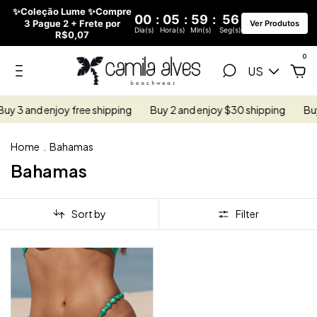
✨Coleção Lume ✨Compre
00
:
05
:
59
:
56
3 Pague 2 + Frete por
Ver Produtos
Dia(s)
Hora(s)
Min(s)
Seg(s)
R$0,07
0
US
uy 3 and enjoy free shipping
Buy 2 and enjoy $30 shipping
Buy 
Home
.
Bahamas
Bahamas
Sort by
Filter