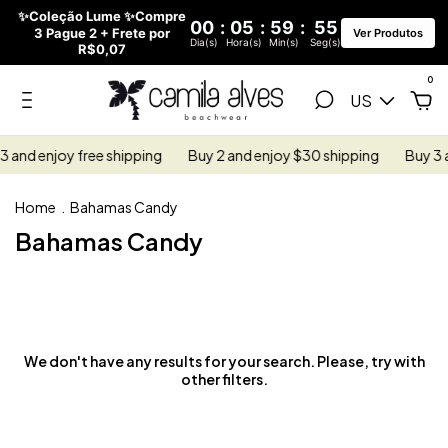
✨Coleção Lume ✨Compre
00
:
05
:
59
:
55
3 Pague 2 + Frete por
Ver Produtos
Dia(s)
Hora(s)
Min(s)
Seg(s)
R$0,07
0
US
 and enjoy free shipping
Buy 2 and enjoy $30 shipping
Buy 3 a
Home
.
Bahamas Candy
Bahamas Candy
We don't have any results for your search. Please, try with
other filters.