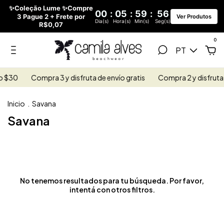
✨Coleção Lume ✨Compre
00
:
05
:
59
:
56
3 Pague 2 + Frete por
Ver Produtos
Dia(s)
Hora(s)
Min(s)
Seg(s)
R$0,07
0
PT
o $30
Compra 3 y disfruta de envío gratis
Compra 2 y disfruta 
Inicio
.
Savana
Savana
No tenemos resultados para tu búsqueda. Por favor,
intentá con otros filtros.