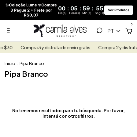
✨Coleção Lume ✨Compre
00
:
05
:
59
:
55
3 Pague 2 + Frete por
Ver Produtos
Dia(s)
Hora(s)
Min(s)
Seg(s)
R$0,07
0
PT
lo $30
Compra 3 y disfruta de envío gratis
Compra 2 y disfruta
Inicio
.
Pipa Branco
Pipa Branco
No tenemos resultados para tu búsqueda. Por favor,
intentá con otros filtros.