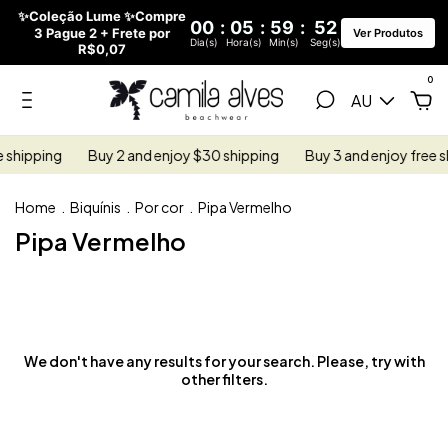
✨Coleção Lume ✨Compre
00
:
05
:
59
:
52
3 Pague 2 + Frete por
Ver Produtos
Dia(s)
Hora(s)
Min(s)
Seg(s)
R$0,07
0
AU
 shipping
Buy 2 and enjoy $30 shipping
Buy 3 and enjoy free s
Home
.
Biquínis
.
Por cor
.
Pipa Vermelho
Pipa Vermelho
We don't have any results for your search. Please, try with
other filters.