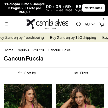
✨Coleção Lume ✨Compre
00
:
05
:
59
:
55
3 Pague 2 + Frete por
Ver Produtos
Dia(s)
Hora(s)
Min(s)
Seg(s)
R$0,07
0
AU
 3 and enjoy free shipping
Buy 2 and enjoy $30 shipping
Buy 3 
Home
.
Biquínis
.
Por cor
.
Cancun Fucsia
Cancun Fucsia
Sort by
Filter