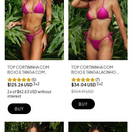
TOP CORTININHA COM
TOP CORTININHA COM
BOJO E TANGA LACINHO
BOJO E TANGA COM
SEMI FIO CANCÚN FUCSIA
PÉROLAS CANCÚN FUCSIA
(7)
(5)
3x2
3x2
$34.04 USD
$125.26 USD
$104.91 USD
2
x
of
$62.63 USD
without
interest
BUY
BUY