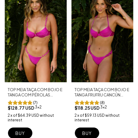
TOP MEIA TAÇA COM BOJO E
TOP MEIA TAÇA COM BOJO E
TANGA COM PÉROLAS
TANGA FRUFRU CANCÚN
CANCÚN FUCSIA
FUCSIA
(7)
(8)
3x2
3x2
$128.77 USD
$118.25 USD
2
x
of
$64.39 USD
without
2
x
of
$59.13 USD
without
interest
interest
BUY
BUY